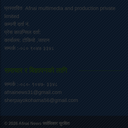
प्रस्तावित Afnai multimedia and production private
limited
कम्पनी दर्ता नं.
प्रेस काउन्सिल दर्ता:
कार्यालय: टोकियो ,जापान
सम्पर्क :-०८० ९०४७ ३३४८
समाचार र बिज्ञापनको लागि
सम्पर्क :-०८०- ९०४७- ३३४८
afnainews31@gmail.com
sherpayokohama56@gmail.com
© 2026 Afnai News सर्वाधिकार सुरक्षित