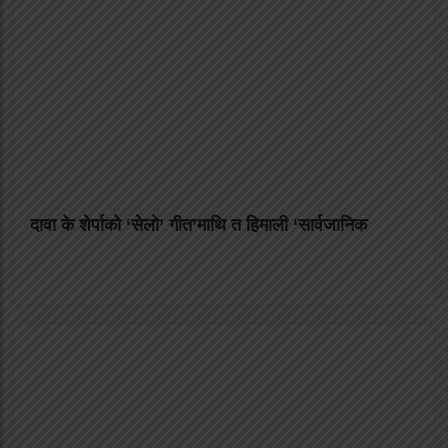
दावा के शेर्पाको ‘सेलो’ गीत’माथि त हिमाली ‘सार्वजानिक