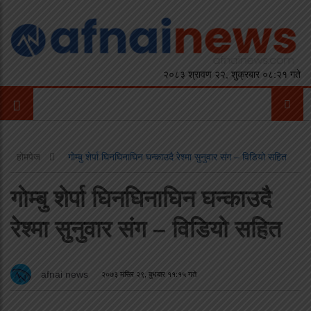
२०८३ श्रावण २२, शुक्रबार ०८:२१ गते
होमपेज
गाेम्बु शेर्पा घिनघिनाघिन घन्काउदै रेश्मा सुनुवार संग – विडियो सहित
गाेम्बु शेर्पा घिनघिनाघिन घन्काउदै
रेश्मा सुनुवार संग – विडियो सहित
afnai news
२०७३ मंसिर २९, बुधबार ११:१५ गते