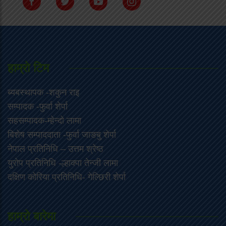
हाम्राे टिम
ब्यबस्थापक -शकुन राइ
सम्पादक -फुर्वा शेर्पा
सहसम्पादक-म्हेन्दो लामा
‍बिशेष सम्पाददाता -फुर्वा जा‌ङबु शेर्पा
नेपाल प्रतिनिधि – उत्तम श्रेष्ठ
युरोप प्रतिनिधि -ल्हाक्पा तेन्जी लामा
दक्षिण कोरिया प्रतिनिधि- गेल्छिरी शेर्पा
हाम्रो बारेमा