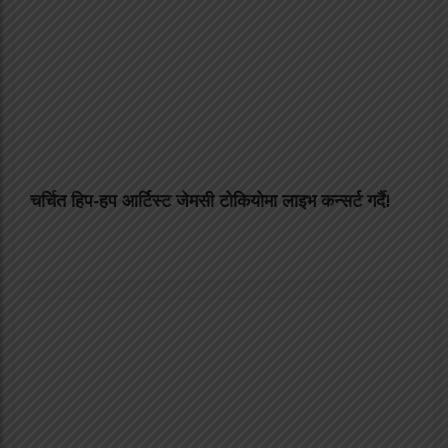
चर्चित हिप-हप आर्टिस्ट जेमसी टोकियोमा लाइभ कन्सर्ट गर्दै!